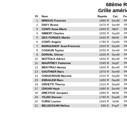
68ème R
Grille améri
Pl
Nom
Rapide
Cat.
Fe
1
MINOUS Francois
1980 R
SenM
F
2
DAVY Bruno
1870 R
SenM
F
3
CONTI Anne-Marie
1840 R
MinF
F
4
IMBERT Charles
1930 R
SepM
F
5
DES FORGES Martin
1640 R
MinM
F
6
CONTI Angelo
1780 R
CadM
F
7
MARAZANOF Jean-Francois
1920 R
SepM
F
8
COSKUN Taylan
2050 R
SenM
F
9
DORVAL Olivier
1930 R
SenM
F
10
NOTTOLA Adrien
1830 R
BenM
F
11
MAUFFREY Fabienne
1540 R
SepF
F
12
BEN FRAJ Hamza
1600 R
BenM
F
13
GAUTHIER Marc
1670 R
SenM
F
14
CHOUCROUN Maxime
1510 R
SepM
F
15
EMSALEM Marc
1460 R
SepM
F
16
ORVETTI Thierry
1310 R
SepM
F
17
IZIKIAN Hayk
1680 R
SenM
F
18
DREYFUS Jacques
1880 R
MinM
F
19
YILDIZ Dursun
1760 R
SepM
F
20
CURSI Lucien
1640 R
VetM
F
21
BELKESSAM Melina
999 E
PupF
F