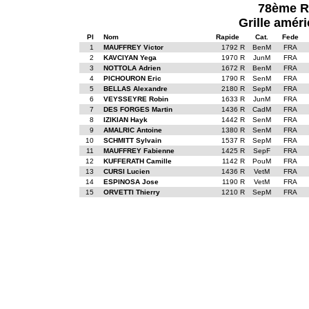
78ème R
Grille améri
Pl
Nom
Rapide
Cat.
Fede
1
MAUFFREY Victor
1792 R
BenM
FRA
2
KAVCIYAN Yega
1970 R
JunM
FRA
3
NOTTOLA Adrien
1672 R
BenM
FRA
4
PICHOURON Eric
1790 R
SenM
FRA
5
BELLAS Alexandre
2180 R
SepM
FRA
6
VEYSSEYRE Robin
1633 R
JunM
FRA
7
DES FORGES Martin
1436 R
CadM
FRA
8
IZIKIAN Hayk
1442 R
SenM
FRA
9
AMALRIC Antoine
1380 R
SenM
FRA
10
SCHMITT Sylvain
1537 R
SepM
FRA
11
MAUFFREY Fabienne
1425 R
SepF
FRA
12
KUFFERATH Camille
1142 R
PouM
FRA
13
CURSI Lucien
1436 R
VetM
FRA
14
ESPINOSA Jose
1190 R
VetM
FRA
15
ORVETTI Thierry
1210 R
SepM
FRA