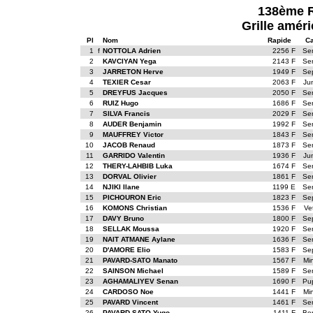
138ème R
Grille améri
Pl
Nom
Rapide
Ca
1
f
NOTTOLA Adrien
2256 F
Se
2
KAVCIYAN Yega
2143 F
Se
3
JARRETON Herve
1949 F
Se
4
TEXIER Cesar
2063 F
Ju
5
DREYFUS Jacques
2050 F
Se
6
RUIZ Hugo
1686 F
Se
7
SILVA Francis
2029 F
Se
8
AUDER Benjamin
1992 F
Se
9
MAUFFREY Victor
1843 F
Se
10
JACOB Renaud
1873 F
Se
11
GARRIDO Valentin
1936 F
Ju
12
THERY-LAHBIB Luka
1674 F
Se
13
DORVAL Olivier
1861 F
Se
14
NJIKI Ilane
1199 E
Se
15
PICHOURON Eric
1823 F
Se
16
KOMONS Christian
1536 F
Ve
17
DAVY Bruno
1800 F
Se
18
SELLAK Moussa
1920 F
Se
19
NAIT ATMANE Aylane
1636 F
Se
20
D'AMORE Elio
1583 F
Se
21
PAVARD-SATO Manato
1567 F
Mi
22
SAINSON Michael
1589 F
Se
23
AGHAMALIYEV Senan
1690 F
Pu
24
CARDOSO Noe
1441 F
Mi
25
PAVARD Vincent
1461 F
Se
26
PAVARD-SATO Yugo
1411 F
Be