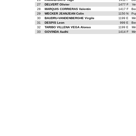
27
DELVERT Olivier
1477 F
Ve
28
MARQUIS CORRIERAS Valentin
1417 F
Be
29
WECKER JEANJEAN Colin
1150 N
Pu
30
BAUDRU-VANDENBERGHE Virgile
1199 E
Mi
31
DESPIS Leon
999 E
Be
32
TARIBO VILLENA VEGA Alonso
1199 E
Mi
33
GOVINDA Aadhi
1414 F
Mi