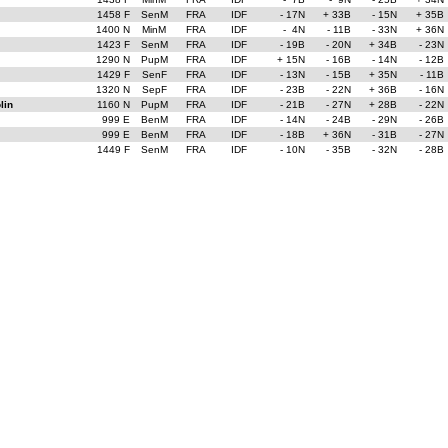
1458 F
SenM
FRA
IDF
- 17N
+ 33B
- 15N
+ 35B
1400 N
MinM
FRA
IDF
- 4N
- 11B
- 33N
+ 36N
1423 F
SenM
FRA
IDF
- 19B
- 20N
+ 34B
- 23N
1290 N
PupM
FRA
IDF
+ 15N
- 16B
- 14N
- 12B
1429 F
SenF
FRA
IDF
- 13N
- 15B
+ 35N
- 11B
1320 N
SepF
FRA
IDF
- 23B
- 22N
+ 36B
- 16N
lin
1160 N
PupM
FRA
IDF
- 21B
- 27N
+ 28B
- 22N
999 E
BenM
FRA
IDF
- 14N
- 24B
- 29N
- 26B
999 E
BenM
FRA
IDF
- 18B
+ 36N
- 31B
- 27N
1449 F
SenM
FRA
IDF
- 10N
- 35B
- 32N
- 28B