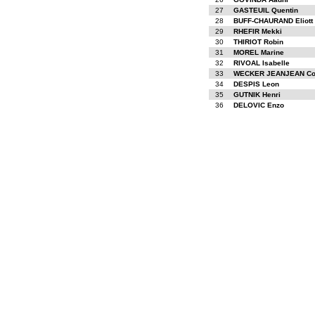
27
GASTEUIL Quentin
28
BUFF-CHAURAND Eliott
29
RHEFIR Mekki
30
THIRIOT Robin
31
MOREL Marine
32
RIVOAL Isabelle
33
WECKER JEANJEAN Co
34
DESPIS Leon
35
GUTNIK Henri
36
DELOVIC Enzo