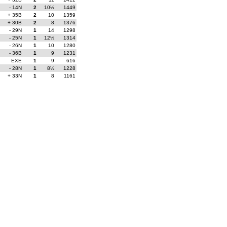
- 14N
2
10½
1449
+ 35B
2
10
1359
+ 30B
2
8
1376
- 29N
1
14
1298
- 25N
1
12½
1314
- 26N
1
10
1280
- 36B
1
9
1231
EXE
1
9
616
- 28N
1
8½
1228
+ 33N
1
8
1161