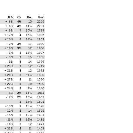
R 5
Pts
Bu.
Perf
+ 8B
4½
15
2269
+ 6B
4½
14½
2231
+ 9B
4
16½
1924
+ 17N
4
15½
1996
+ 10N
4
14½
1953
- 2N
3½
17
1989
+ 18N
3½
12
1860
- 1N
3
18½
1997
- 3N
3
15
1805
- 5B
3
14
1766
+ 23B
3
12
1719
+ 21B
3
12
1672
+ 20B
3
11½
1800
+ 27B
3
11
1590
+ 22B
3
10
1580
+ 24N
3
9½
1640
- 4B
2½
14½
1611
- 7B
2½
13½
1602
2
15½
1691
- 13N
2
15½
1598
- 12N
2
14
1605
- 15N
2
12½
1481
- 11N
2
12½
1481
- 16B
2
12
1471
+ 31B
2
11
1463
+ 32B
2
11
1412