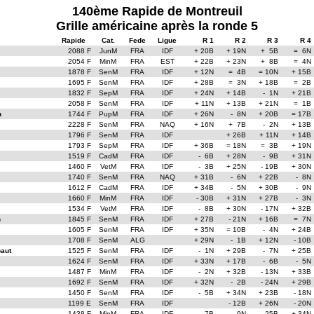
140ème Rapide de Montreuil
Grille américaine après la ronde 5
Rapide
Cat.
Fede
Ligue
R 1
R 2
R 3
R 4
2088 F
JunM
FRA
IDF
+ 20B
+ 19N
+ 5B
= 6N
2054 F
MinM
FRA
EST
+ 22B
+ 23N
+ 8B
= 4N
1878 F
SenM
FRA
IDF
+ 12N
= 4B
= 10N
+ 15B
1695 F
SenM
FRA
IDF
+ 28B
= 3N
+ 18B
= 2B
1832 F
SepM
FRA
IDF
+ 24N
+ 14B
- 1N
+ 21B
2058 F
SenM
FRA
IDF
+ 11N
+ 13B
+ 21N
= 1B
n
1744 F
PupM
FRA
IDF
+ 26N
- 8N
+ 20B
= 17B
2228 F
SenM
FRA
NAQ
+ 16N
+ 7B
- 2N
+ 13B
1796 F
SenM
FRA
IDF
+ 26B
+ 11N
+ 14B
1793 F
SepM
FRA
IDF
+ 36B
= 18N
= 3B
+ 19N
1519 F
CadM
FRA
IDF
- 6B
+ 28N
- 9B
+ 31N
1460 F
VetM
FRA
IDF
- 3B
+ 25N
- 19B
+ 30N
1740 F
SenM
FRA
NAQ
+ 31B
- 6N
+ 22B
- 8N
1612 F
CadM
FRA
IDF
+ 34B
- 5N
+ 30B
- 9N
1660 F
MinM
FRA
IDF
- 30B
+ 31N
+ 27B
- 3N
1534 F
VetM
FRA
IDF
- 8B
+ 30N
- 17N
+ 32B
n
1845 F
SenM
FRA
IDF
+ 27B
- 21N
+ 16B
= 7N
1605 F
SenM
FRA
IDF
+ 35N
= 10B
- 4N
+ 24B
1708 F
SenM
ALG
+ 29N
- 1B
+ 12N
- 10B
aut
1525 F
SenM
FRA
IDF
- 1N
+ 29B
- 7N
+ 25B
1624 F
SenM
FRA
IDF
+ 33N
+ 17B
- 6B
- 5N
1487 F
MinM
FRA
IDF
- 2N
+ 32B
- 13N
+ 33B
1692 F
SenM
FRA
IDF
+ 32N
- 2B
- 24N
+ 29B
1450 F
SenM
FRA
IDF
- 5B
+ 34N
+ 23B
- 18N
1199 E
SenM
FRA
IDF
- 12B
+ 26N
- 20N
1438 F
MinM
FRA
IDF
- 7B
- 9N
- 25B
+ 34N