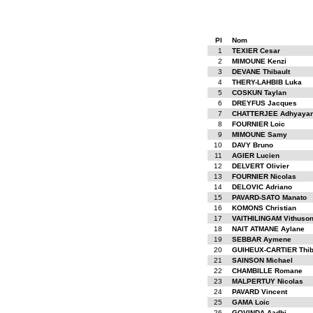
Pl
Nom
1
TEXIER Cesar
2
MIMOUNE Kenzi
3
DEVANE Thibault
4
THERY-LAHBIB Luka
5
COSKUN Taylan
6
DREYFUS Jacques
7
CHATTERJEE Adhyaya
8
FOURNIER Loic
9
MIMOUNE Samy
10
DAVY Bruno
11
AGIER Lucien
12
DELVERT Olivier
13
FOURNIER Nicolas
14
DELOVIC Adriano
15
PAVARD-SATO Manato
16
KOMONS Christian
17
VAITHILINGAM Vithuso
18
NAIT ATMANE Aylane
19
SEBBAR Aymene
20
GUIHEUX-CARTIER Thib
21
SAINSON Michael
22
CHAMBILLE Romane
23
MALPERTUY Nicolas
24
PAVARD Vincent
25
GAMA Loic
26
GOVINDA Aadhi