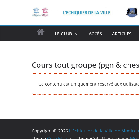
Passer
au
contenu
H
LE CLUB
ACCÈS
ARTICLES
O
M
E
Cours tout groupe (pgn & che
Ce contenu est uniquement réservé aux utilisateu
Copyright © 2026
L'Echiquier de la Ville de Montreu
Theme
ColorMag
par ThemeGrill. Propulsé par
Wor