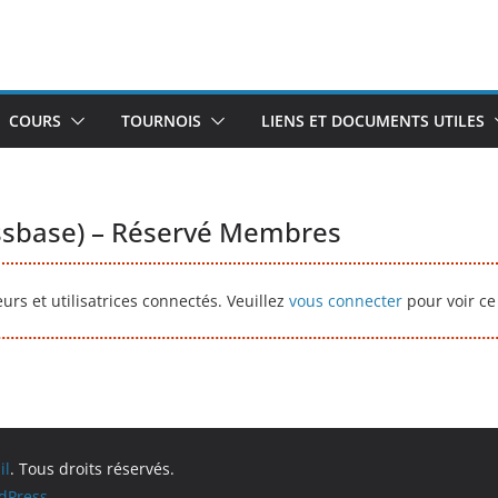
COURS
TOURNOIS
LIENS ET DOCUMENTS UTILES
ssbase) – Réservé Membres
rs et utilisatrices connectés. Veuillez
vous connecter
pour voir ce
il
. Tous droits réservés.
dPress
.