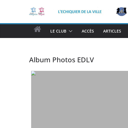
Passer
au
contenu
H
LE CLUB
ACCÈS
ARTICLES
O
M
E
Album Photos EDLV