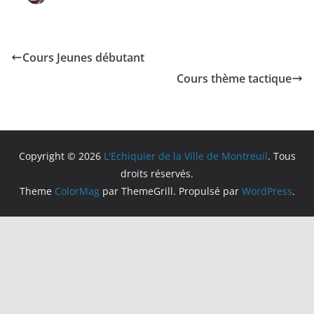
Cours Jeunes débutant
Cours thème tactique
Copyright © 2026
L'Echiquier de la Ville de Montreuil
. Tous
droits réservés.
Theme
ColorMag
par ThemeGrill. Propulsé par
WordPress
.