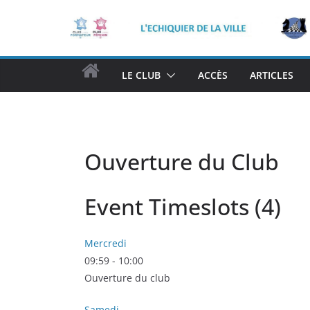
Passer
au
contenu
H
LE CLUB
ACCÈS
ARTICLES
O
M
E
Ouverture du Club
Event Timeslots (4)
Mercredi
09:59
-
10:00
Ouverture du club
Samedi