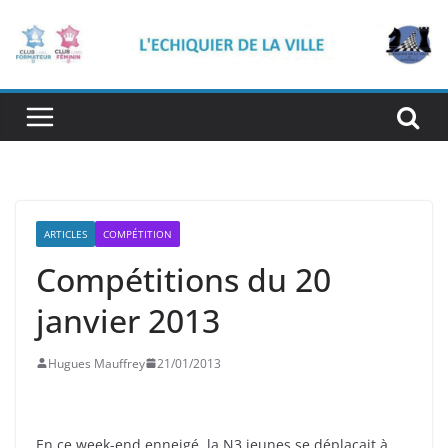
Passer
au
contenu
ARTICLES
COMPÉTITION
Compétitions du 20
janvier 2013
Hugues Mauffrey
21/01/2013
En ce week-end enneigé, la N3 jeunes se déplaçait à