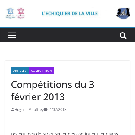
Passer
au
contenu
ARTICLES
COMPÉTITION
Compétitions du 3
février 2013
Hugues Mauffrey
04/02/2013
Les équipes de N3 et N4 jeunes continuent leur sans