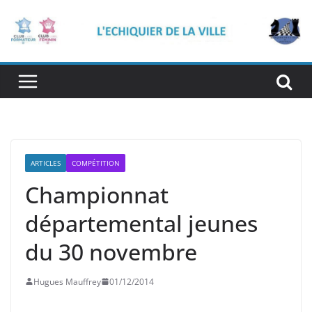
Passer
au
contenu
ARTICLES
COMPÉTITION
Championnat
départemental jeunes
du 30 novembre
Hugues Mauffrey
01/12/2014